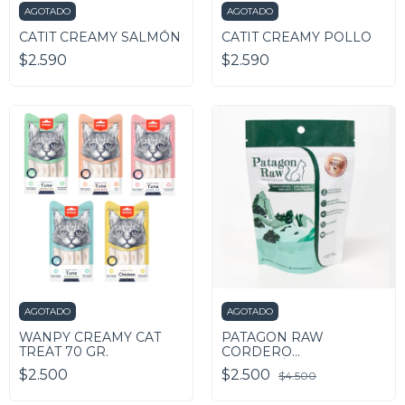
AGOTADO
AGOTADO
CATIT CREAMY SALMÓN
CATIT CREAMY POLLO
$2.590
$2.590
AGOTADO
AGOTADO
WANPY CREAMY CAT
PATAGON RAW
TREAT 70 GR.
CORDERO
MAGALLÁNICO 35 GRS
$2.500
$2.500
$4.500