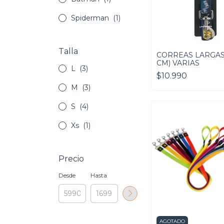
Spiderman
(1)
Talla
CORREAS LARGAS 
CM) VARIAS
L
(3)
$10.990
M
(3)
S
(4)
Xs
(1)
Precio
Desde
Hasta
AGOTADO