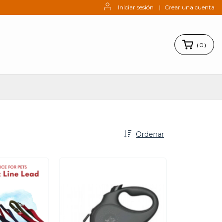
Iniciar sesión
|
Crear una cuenta
(
0
)
Ordenar