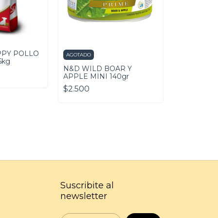
PPY POLLO
AGOTADO
5kg
N&D WILD BOAR Y
APPLE MINI 140gr
$2.500
Suscribite al
newsletter