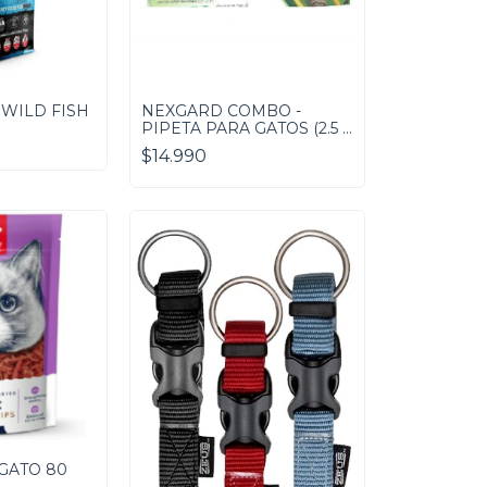
 WILD FISH
NEXGARD COMBO -
PIPETA PARA GATOS (2.5 A
7.5 kg)
$14.990
GATO 80