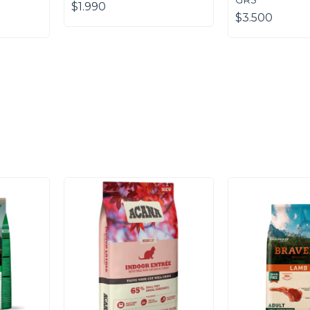
GRS
$1.990
$3.500