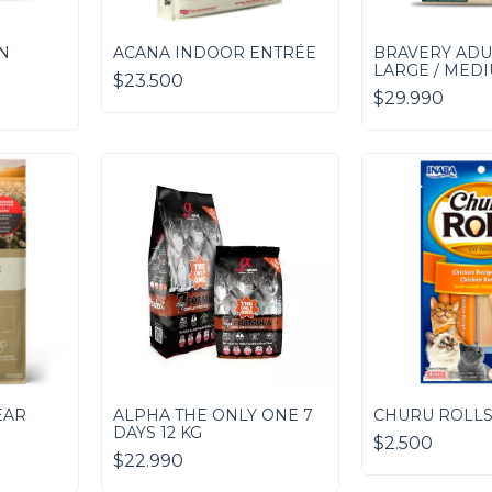
N
ACANA INDOOR ENTRÉE
BRAVERY ADU
LARGE / MED
$23.500
$29.990
EAR
ALPHA THE ONLY ONE 7
CHURU ROLLS
DAYS 12 KG
$2.500
$22.990