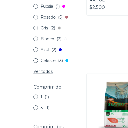
RAHUE
Fucsia
(1)
$2.500
Rosado
(5)
Gris
(2)
Blanco
(2)
Azul
(2)
Celeste
(3)
Ver todos
Comprimido
1
(1)
3
(1)
Comprimidos