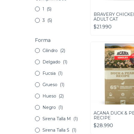
1
(5)
BRAVERY CHICKE
ADULT CAT
3
(5)
$21.990
Forma
Cilindro
(2)
Delgado
(1)
Fucsia
(1)
Grueso
(1)
Hueso
(2)
Negro
(1)
ACANA DUCK & P
RECIPE
Sirena Talla M
(1)
$28.990
Sirena Talla S
(1)