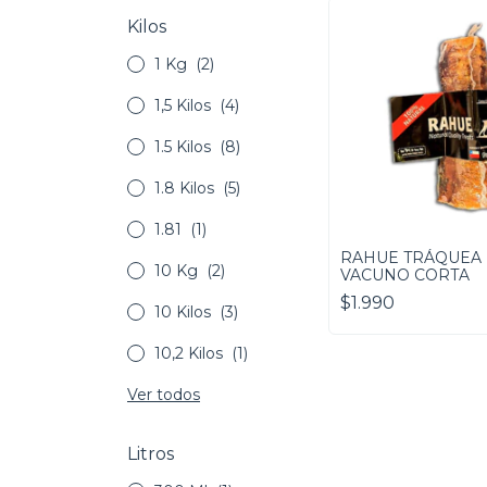
Kilos
1 Kg
(2)
1,5 Kilos
(4)
1.5 Kilos
(8)
1.8 Kilos
(5)
1.81
(1)
RAHUE TRÁQUEA
10 Kg
(2)
VACUNO CORTA
$1.990
10 Kilos
(3)
10,2 Kilos
(1)
Ver todos
Litros