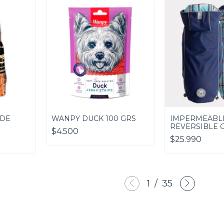
 DE
WANPY DUCK 100 GRS
IMPERMEABL
REVERSIBLE G
$4.500
AZUL
$25.990
1
/
35