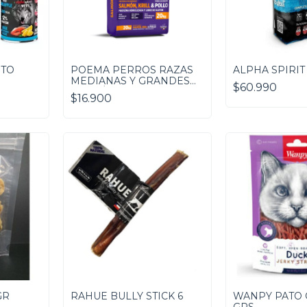
NTO
POEMA PERROS RAZAS
ALPHA SPIRIT
MEDIANAS Y GRANDES
$60.990
SALMÓN, KRILL & POLLO
$16.900
20 KILOS
GR
RAHUE BULLY STICK 6
WANPY PATO 