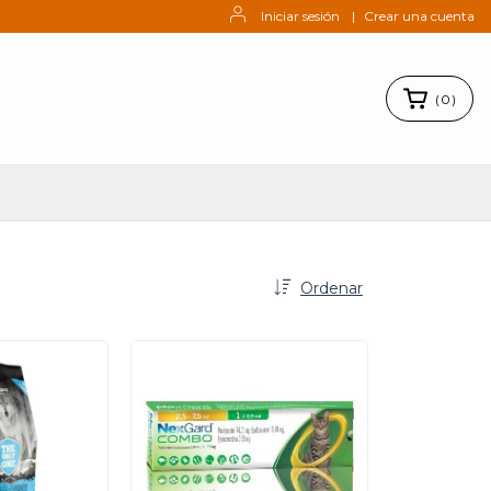
Iniciar sesión
|
Crear una cuenta
(
0
)
Ordenar