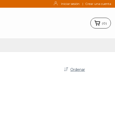
Iniciar sesión
|
Crear una cuenta
(
0
)
Ordenar