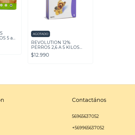
S
AGOTADO
S 5 a
REVOLUTION 12%
PERROS 2,6 A 5 KILOS
PIPETA 0,25 ML
$12.990
ón
Contactános
56965637052
+569965637052