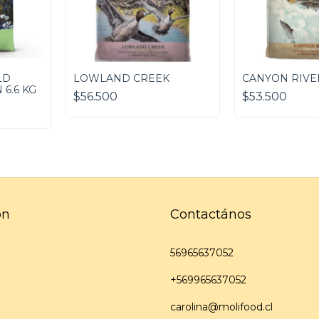
LD
LOWLAND CREEK
CANYON RIVE
6.6 KG
$56.500
$53.500
ón
Contactános
56965637052
+569965637052
carolina@molifood.cl