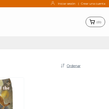
Iniciar sesión
|
Crear una cuenta
(
0
)
Ordenar