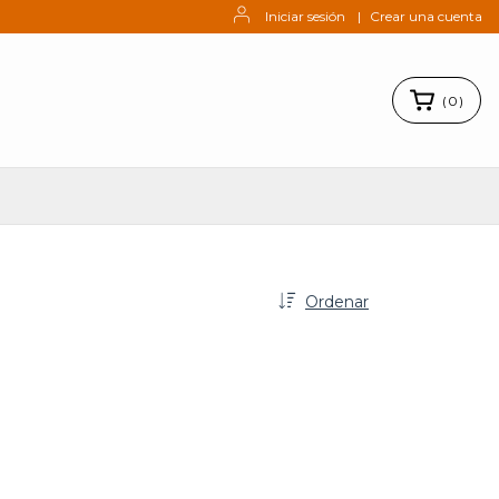
Iniciar sesión
|
Crear una cuenta
(
0
)
Ordenar