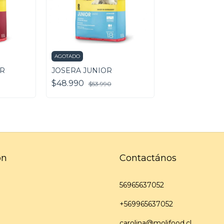
AGOTADO
AR
JOSERA JUNIOR
$48.990
$53.990
ón
Contactános
56965637052
+569965637052
carolina@molifood.cl