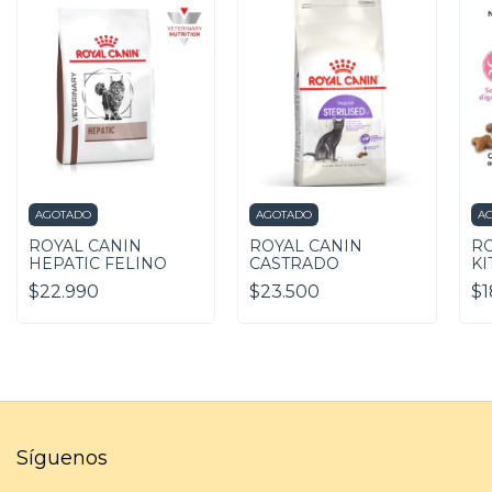
AGOTADO
AGOTADO
A
ROYAL CANIN
ROYAL CANIN
RO
HEPATIC FELINO
CASTRADO
KI
$22.990
$23.500
$1
Síguenos