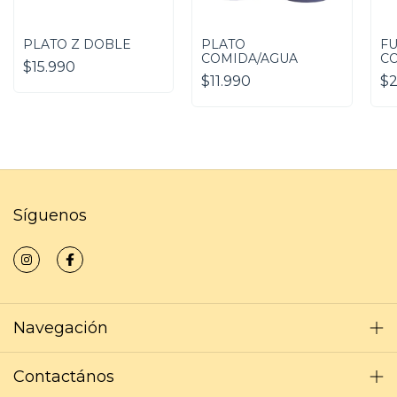
PLATO Z DOBLE
PLATO
FU
COMIDA/AGUA
C
$15.990
$11.990
$2
Síguenos
Navegación
Contactános